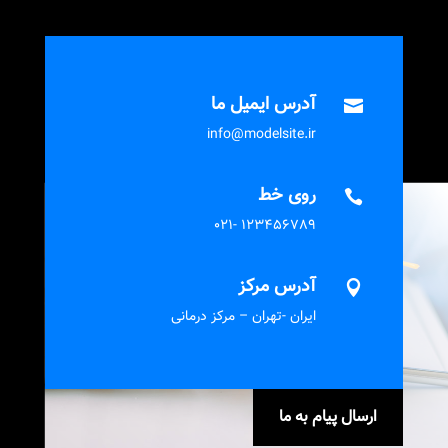
آدرس ایمیل ما

info@modelsite.ir
روی خط

123456789 -021
آدرس مرکز

ایران -تهران – مرکز درمانی
ارسال پیام به ما